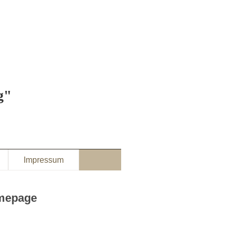
g"
Impressum
omepage